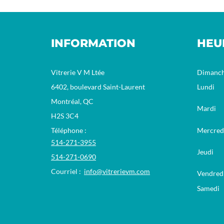
INFORMATION
HEU
Vitrerie V M Ltée
Dimanc
6402, boulevard Saint-Laurent
Lundi
Montréal, QC
Mardi
H2S 3C4
Téléphone :
Mercred
514-271-3955
Jeudi
514-271-0690
Courriel :
info@vitrerievm.com
Vendred
Samedi