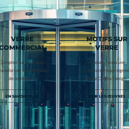
VERRE
MOTIFS SUR
COMMERCIAL
VERRE
Comptez sur nous pour
Procurez-vous une
ransformer votre façade
création unique signée
de commerce!
Peter Collins Design.
EN SAVOIR PLUS
VOIR LES ŒUVRES