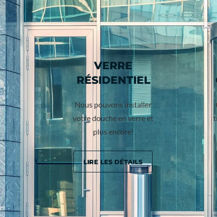
VERRE
RÉSIDENTIEL
Nous pouvons installer
votre douche en verre et
t
plus encore!
LIRE LES DÉTAILS