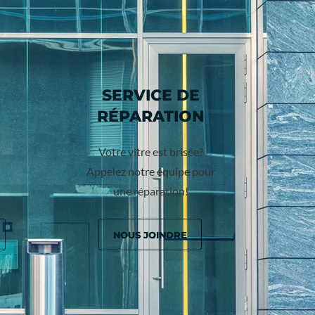
SERVICE DE
RÉPARATION
Votre vitre est brisée?
Appelez notre équipe pour
une réparation!
NOUS JOINDRE